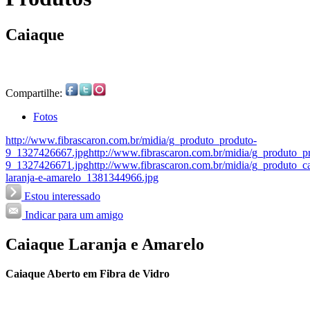
Caiaque
Compartilhe:
Fotos
http://www.fibrascaron.com.br/midia/g_produto_produto-
9_1327426667.jpg
http://www.fibrascaron.com.br/midia/g_produto_p
9_1327426671.jpg
http://www.fibrascaron.com.br/midia/g_produto_c
laranja-e-amarelo_1381344966.jpg
Estou interessado
Indicar para um amigo
Caiaque Laranja e Amarelo
Caiaque Aberto em Fibra de Vidro