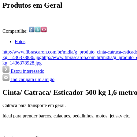
Produtos em Geral
Compartilhe:
Fotos
http://www.fibrascaron.com.br/midia/g_produto_cinta-catraca-estic
kg_1436378886.jpg
http://www.fibrascaron.com.br/midia/g_produto_
kg_1436378928.jpg
Estou interessado
Indicar para um amigo
Cinta/ Catraca/ Esticador 500 kg 1,6 metr
Catraca para transporte em geral.
Ideal para prender barcos, caiaques, pedalinhos, motos, jet sky etc.