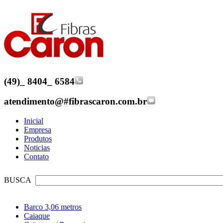
(49)
_
8404
_
6584
atendimento@
#
fibrascaron.com.br
Inicial
Empresa
Produtos
Noticias
Contato
BUSCA
Barco 3,06 metros
Caiaque