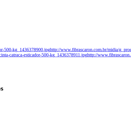
ador-500-kg_1436378900.jpg
http://www.fibrascaron.com.br/midia/g_prod
cinta-catraca-esticador-500-kg_1436378911.jpg
http://www.fibrascaron
os