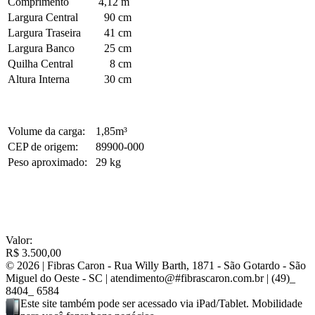
Comprimento
4,12 m
Largura Central
90 cm
Largura Traseira
41 cm
Largura Banco
25 cm
Quilha Central
8 cm
Altura Interna
30 cm
Volume da carga:
1,85m³
CEP de origem:
89900-000
Peso aproximado:
29 kg
Valor:
R$ 3.500,00
© 2026 |
Fibras Caron
- Rua Willy Barth, 1871 - São Gotardo - São
Miguel do Oeste - SC | atendimento@
#
fibrascaron.com.br | (49)
_
8404
_
6584
Este site também pode ser acessado via iPad/Tablet. Mobilidade