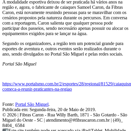
A modalidade esportiva deixou de ser praticada há vários anos na
região e, agora, o fabricante de caiaques Samoel Caron, da Fibras
Caron, está novamente reunindo pessoas para se maravilhar com os
cenários propostos pela natureza durante os percursos. Em conversa
com a reportagem, Caron salienta que qualquer pessoa pode
participar dos passeios, sendo necessário apenas possuir ou alocar os
equipamentos exigidos para se lançar na água.
Segundo os organizadores, a região tem um potencial grande para
esportes de aventura e, outros eventos serão realizados durante o
ano, sendo divulgados no Portal São Miguel e pelas redes sociais.
Portal São Miguel
https://www.portalsmo.com.br/2/esportes/28/regional/81529/caiaquis
comeca-a-reunir-praticantes-na-regiao
Fonte:
Portal São Miguel
.
Publicada em:
Segunda-feira, 20 de Maio de 2019.
© 2026 |
Fibras Caron
- Rua Willy Barth, 1871 - São Gotardo - São
Miguel do Oeste - SC | atendimento@
#
fibrascaron.com.br | (49)
_
8404
_
6584
Este site também pode ser acessado via iPad/Tablet. Mobilidade