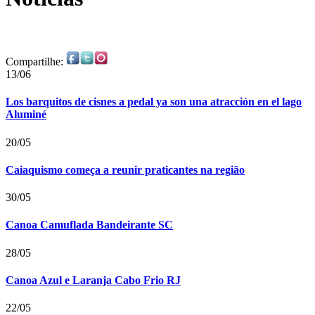
Compartilhe:
13/06
Los barquitos de cisnes a pedal ya son una atracción en el lago
Aluminé
20/05
Caiaquismo começa a reunir praticantes na região
30/05
Canoa Camuflada Bandeirante SC
28/05
Canoa Azul e Laranja Cabo Frio RJ
22/05